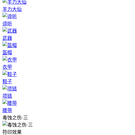
羊力大仙
谛听
武器
盔帽
衣甲
鞋子
项链
腰带
毒蚀之伤·三
符印效果