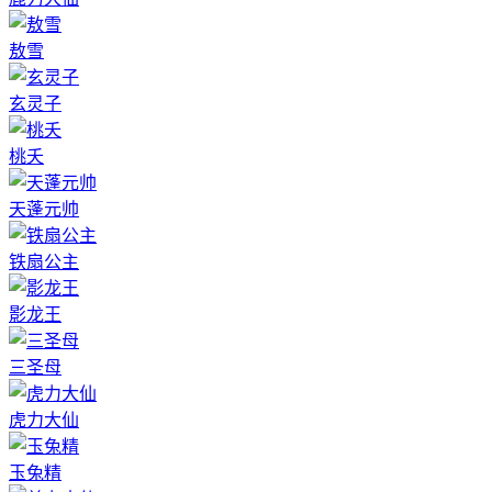
敖雪
玄灵子
桃夭
天蓬元帅
铁扇公主
影龙王
三圣母
虎力大仙
玉兔精