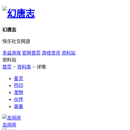
幻唐志
快乐社交网游
多益游戏
官网首页
游戏资讯
资料站
资料站
首页
>
资料库
>
详情
星灵
符印
宠物
伙伴
装备
龙闹闹