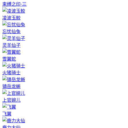
束缚之印·三
凌波玉鲛
忘忧仙兔
灵羊仙子
雪翼蛇
火猪骑士
镇岳龙蜥
上官婉儿
飞翼
鹿力大仙