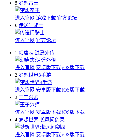
5
梦想帝王
进入官网
游戏下载
官方论坛
6
传送门骑士
进入官网
官方论坛
1
幻唐志:逍遥外传
进入官网
安卓版下载
iOS版下载
2
梦想世界3手游
进入官网
安卓版下载
iOS版下载
3
王于兴师
进入官网
安卓版下载
iOS版下载
4
梦想世界:长风问剑录
进入官网
安卓版下载
iOS版下载