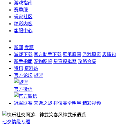
游戏指南
赛季服
玩家社区
精彩内容
客服中心
新闻
专题
游戏下载
官方助手下载
壁纸原画
游戏原声
表情包
新手指南
宠物图鉴
星穹模拟器
攻略合集
资讯
资料站
官方论坛
战盟
官方微信
冠军联赛
天选之战
排位赛全明星
精彩视频
七夕情缘专题