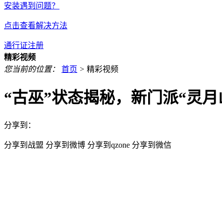
安装遇到问题？
点击查看解决方法
通行证注册
精彩视频
您当前的位置：
首页
>
精彩视频
“古巫”状态揭秘，新门派“灵月
分享到：
分享到战盟
分享到微博
分享到qzone
分享到微信