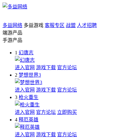
多益网络
多益游戏
客服专区
战盟
人才招聘
端游产品
手游产品
1
幻唐志
进入官网
游戏下载
官方论坛
2
梦想世界3
进入官网
游戏下载
官方论坛
3
枪火重生
进入官网
官方论坛
立即购买
4
释厄英雄
进入官网
游戏下载
官方论坛