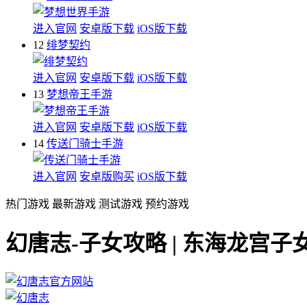
进入官网
安卓版下载
iOS版下载
12
绯梦契约
进入官网
安卓版下载
iOS版下载
13
梦想帝王手游
进入官网
安卓版下载
iOS版下载
14
传送门骑士手游
进入官网
安卓版购买
iOS版下载
热门游戏
最新游戏
测试游戏
预约游戏
幻唐志-子女攻略 | 东海龙宫