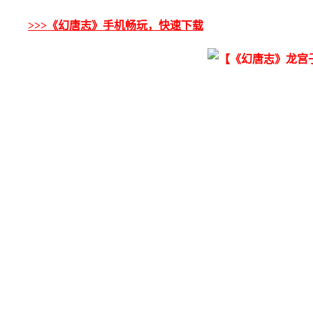
>>>《幻唐志》手机畅玩，快速下载