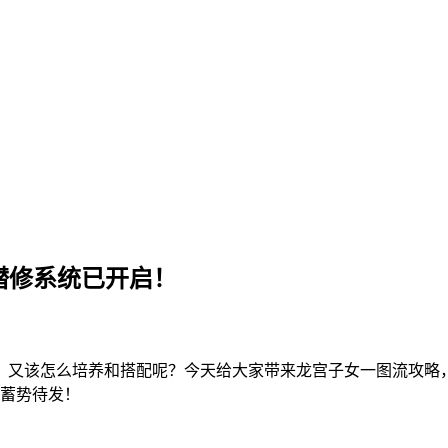
！潜修系统已开启！
，又该怎么培养和搭配呢？今天给大家带来龙宫子女一图流攻略
蓄势待发！