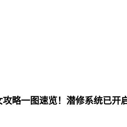
子女攻略一图速览！潜修系统已开