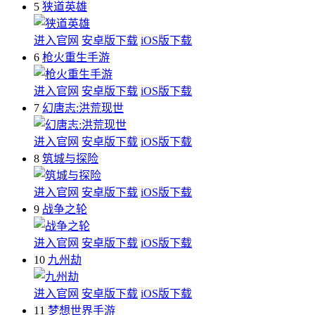
5
狭道英雄
进入官网
安卓版下载
iOS版下载
6
枪火重生手游
进入官网
安卓版下载
iOS版下载
7
幻唐志:洪荒现世
进入官网
安卓版下载
iOS版下载
8
筑城与探险
进入官网
安卓版下载
iOS版下载
9
战争之轮
进入官网
安卓版下载
iOS版下载
10
九州劫
进入官网
安卓版下载
iOS版下载
11
梦想世界手游