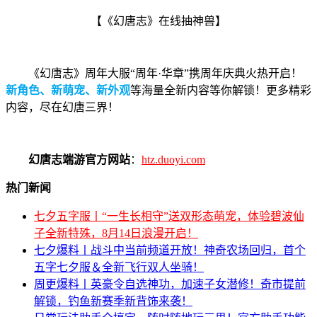
【《幻唐志》在线抽神兽】
《幻唐志》周年大服“周年·华章”携周年庆典火热开启！
新角色、新萌宠、新外观
等海量全新内容等你解锁！更多精彩
内容，尽在幻唐三界！
幻唐志端游官方网站
：
htz.duoyi.com
热门新闻
七夕五字服丨“一生长相守”送双形态萌宠，体验碧波仙
子全新特殊，8月14日浪漫开启！
七夕爆料丨战斗中当前频道开放！神奇农场回归，首个
五字七夕服＆全新飞行双人坐骑！
周更爆料丨英豪令自选神功，加速子女潜修！奇市提前
解锁，钓鱼新赛季新背饰来袭！