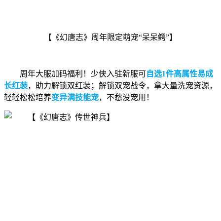
【《幻唐志》周年限定萌宠“呆呆鳄”】
周年大服加码福利！少侠入驻新服可
自选1件高属性易成
长红装
，助力解锁双红装；解锁双宠战令，拿大量洗宠资源，
轻轻松松培养
变异满技能宠
，不愁没宠用！