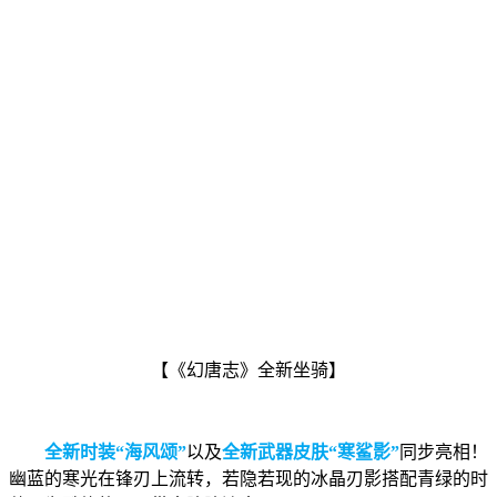
【《幻唐志》全新坐骑】
全新时装“海风颂”
以及
全新武器皮肤“寒鲨影”
同步亮相！
幽蓝的寒光在锋刃上流转，若隐若现的冰晶刃影搭配青绿的时