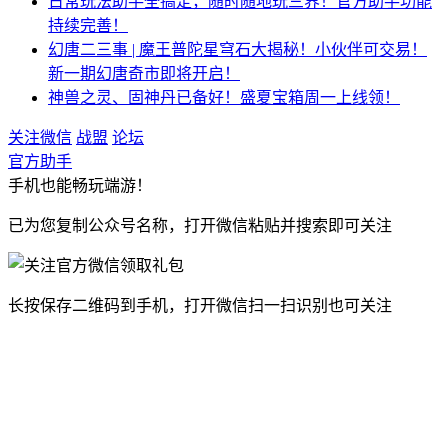
日常玩法助手全搞定，随时随地玩三界！官方助手功能
持续完善！
幻唐二三事 | 魔王普陀星穹石大揭秘！小伙伴可交易！
新一期幻唐奇市即将开启！
神兽之灵、固神丹已备好！盛夏宝箱周一上线领！
关注微信
战盟
论坛
官方助手
手
机
也
能
畅
玩
端
游
！
已为您复制公众号名称，打开微信粘贴并搜索即可关注
长按保存二维码到手机，打开微信扫一扫识别也可关注