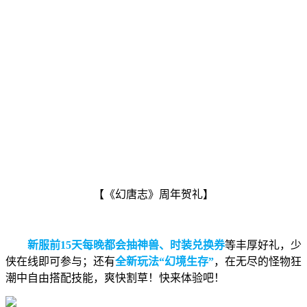
【《幻唐志》周年贺礼】
新服前15天每晚都会抽
神兽、时装兑换券
等丰厚好礼，少
侠在线即可参与；还有
全新玩法“幻境生存”
，在无尽的怪物狂
潮中自由搭配技能，爽快割草！快来体验吧！