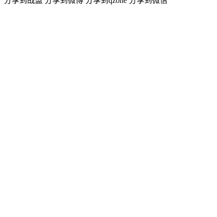
分享到战盟
分享到微博
分享到qzone
分享到微信