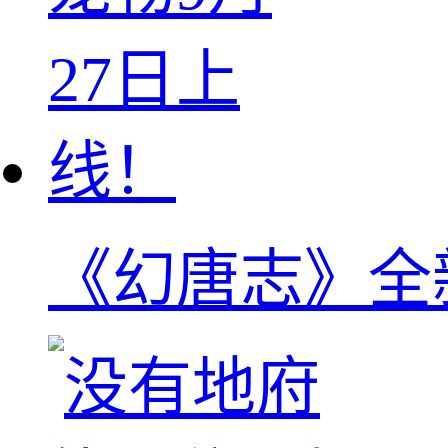
《幻唐志》全