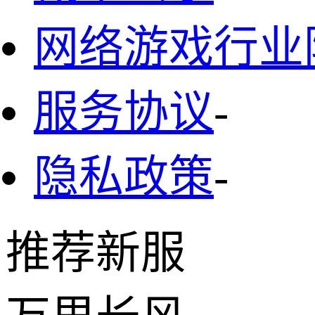
网络游戏行业
服务协议
-
隐私政策
-
推荐新服