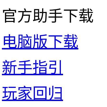
官方助手下载
电脑版下载
新手指引
玩家回归