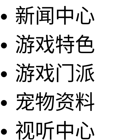
新闻中心
游戏特色
游戏门派
宠物资料
视听中心