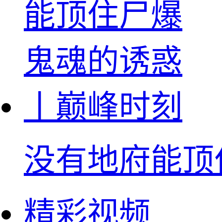
没有地府能顶
精彩视频