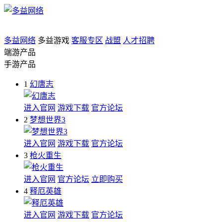
多益网络
多益游戏
客服专区
战盟
人才招聘
端游产品
手游产品
1
幻唐志
进入官网
游戏下载
官方论坛
2
梦想世界3
进入官网
游戏下载
官方论坛
3
枪火重生
进入官网
官方论坛
立即购买
4
释厄英雄
进入官网
游戏下载
官方论坛