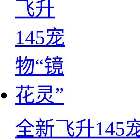
全新飞升145