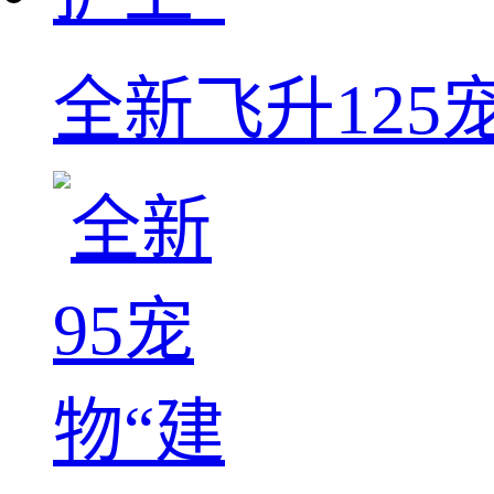
全新飞升125