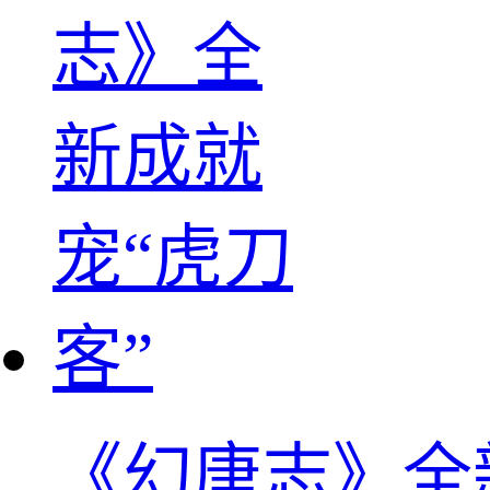
《幻唐志》全