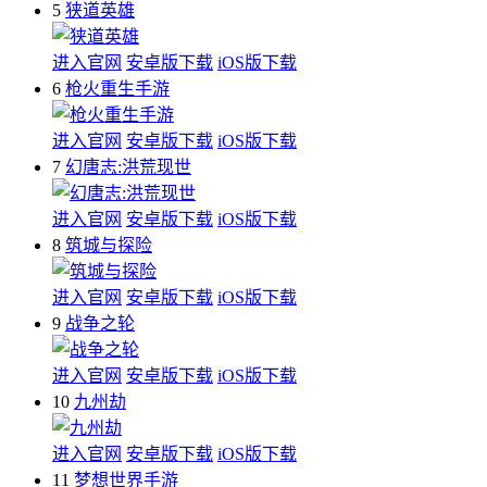
5
狭道英雄
进入官网
安卓版下载
iOS版下载
6
枪火重生手游
进入官网
安卓版下载
iOS版下载
7
幻唐志:洪荒现世
进入官网
安卓版下载
iOS版下载
8
筑城与探险
进入官网
安卓版下载
iOS版下载
9
战争之轮
进入官网
安卓版下载
iOS版下载
10
九州劫
进入官网
安卓版下载
iOS版下载
11
梦想世界手游