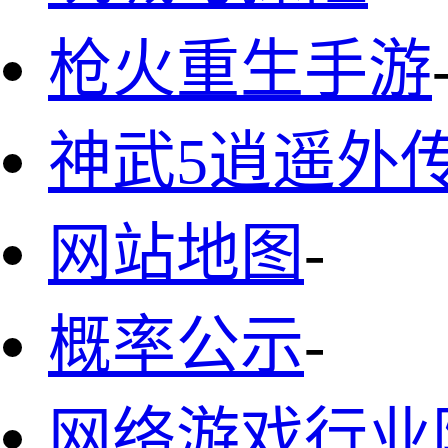
枪火重生手游
神武5逍遥外
网站地图
-
概率公示
-
网络游戏行业