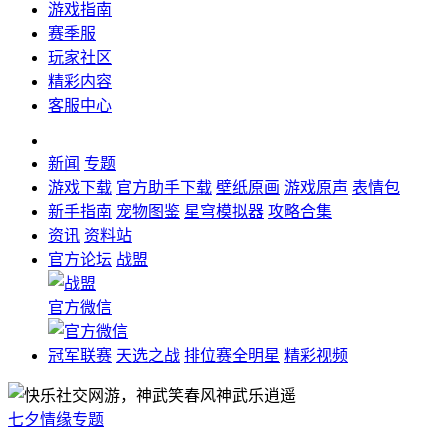
游戏指南
赛季服
玩家社区
精彩内容
客服中心
新闻
专题
游戏下载
官方助手下载
壁纸原画
游戏原声
表情包
新手指南
宠物图鉴
星穹模拟器
攻略合集
资讯
资料站
官方论坛
战盟
官方微信
冠军联赛
天选之战
排位赛全明星
精彩视频
七夕情缘专题