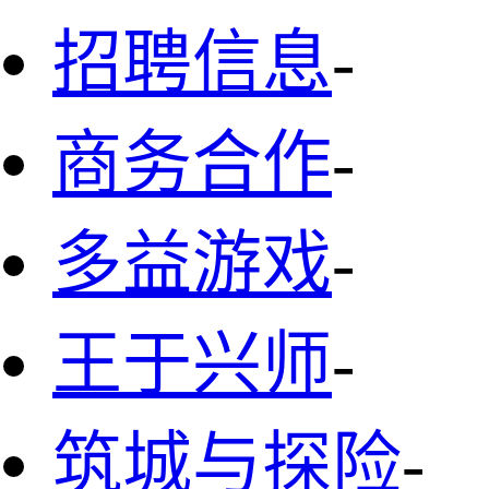
招聘信息
-
商务合作
-
多益游戏
-
王于兴师
-
筑城与探险
-