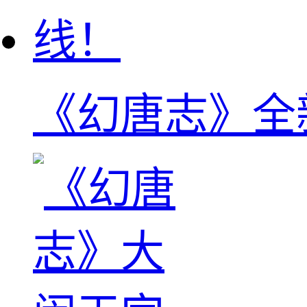
《幻唐志》全