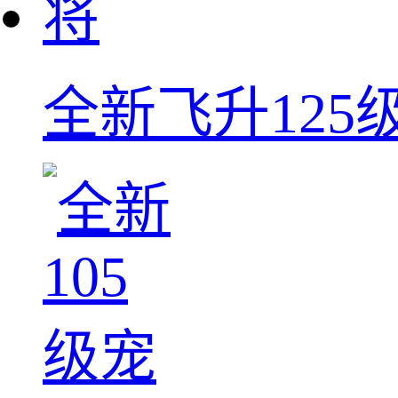
全新飞升125