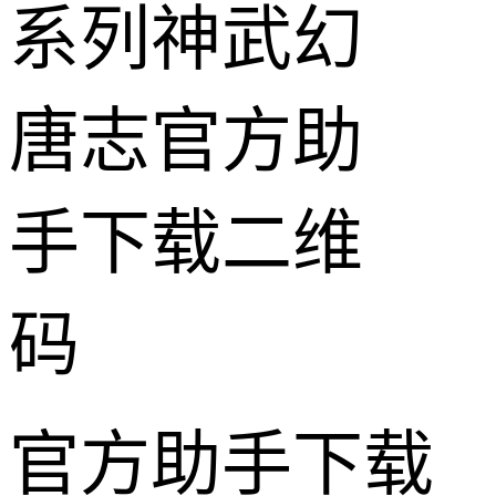
官方助手下载