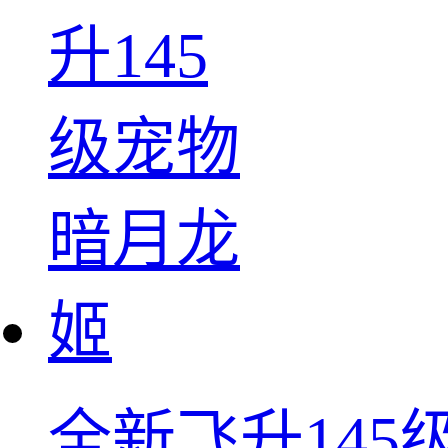
全新飞升145