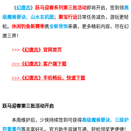
《
幻唐志
》
跃马迎春系列第三批活动
即将开启，签到领
高
级魔兽要诀、山水玄机图
；
聚宝行运
日常任务减负，游玩更轻
松。
休闲钓鱼新赛季
携
全新背饰
来袭，更多精彩内容，尽在幻
唐三界！
>>>《
幻唐志
》官网首页
>>>《幻唐志》客户端下载
>>>《幻唐志》手机畅玩，快速下载
跃马迎春第三批活动开启
本周维护后，少侠持续签到可获得
高级魔兽要诀、三级护
符重置丹
等丰富好礼。官方助手双端互通，轻松领奖更便捷！