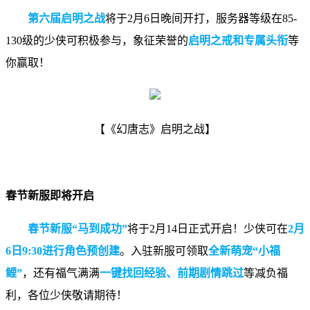
第六届启明之战
将于2月6日晚间开打，服务器等级在85-
130级的少侠可积极参与，象征荣誉的
启明之戒和专属头衔
等
你赢取！
【《幻唐志》启明之战】
春节新服即将开启
春节新服“马到成功”
将于2月14日正式开启！少侠可在
2月
6日9:30进行角色预创建
。入驻新服可领取
全新萌宠“小福
鲤”
，还有福气满满
一键找回经验、前期剧情跳过
等减负福
利，各位少侠敬请期待！