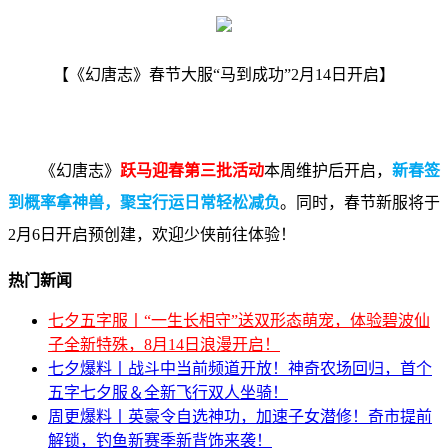
【《幻唐志》春节大服“马到成功”2月14日开启】
《幻唐志》
跃马迎春第三批活动
本周维护后开启，
新春签
到概率拿神兽，聚宝行运日常轻松减负
。同时，春节新服将于
2月6日开启预创建，欢迎少侠前往体验！
热门新闻
七夕五字服丨“一生长相守”送双形态萌宠，体验碧波仙
子全新特殊，8月14日浪漫开启！
七夕爆料丨战斗中当前频道开放！神奇农场回归，首个
五字七夕服＆全新飞行双人坐骑！
周更爆料丨英豪令自选神功，加速子女潜修！奇市提前
解锁，钓鱼新赛季新背饰来袭！