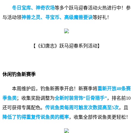
冬日宝库、神奇农场
等多个跃马迎春活动火热进行中！参
与活动领
神兽之灵、寻宝币、高级魔兽要诀
等好礼！
【《幻唐志》跃马迎春系列活动】
休闲钓鱼新赛季
本周维护后，钓鱼新赛季开启！新赛季将
重新开放40条赛
季鱼类
；收集奖励调整为
全新时装背饰“巨骨猎手”
，排名前10
还可获得专属配色。
传说鱼类每周可触发次数提高至5次
，且
降低了钓得重复传说鱼类的概率
，收集全部传说鱼类更轻松！