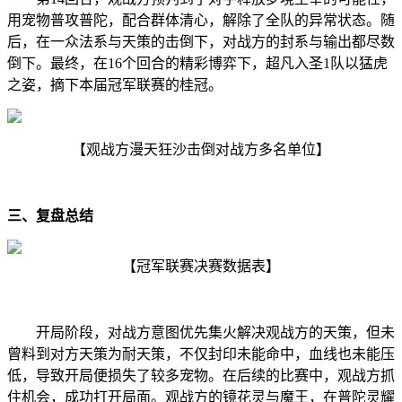
用宠物普攻普陀，配合群体清心，解除了全队的异常状态。随
后，在一众法系与天策的击倒下，对战方的封系与输出都尽数
倒下。最终，在16个回合的精彩博弈下，超凡入圣1队以猛虎
之姿，摘下本届冠军联赛的桂冠。
【观战方漫天狂沙击倒对战方多名单位】
三、复盘总结
【冠军联赛决赛数据表】
开局阶段，对战方意图优先集火解决观战方的天策，但未
曾料到对方天策为耐天策，不仅封印未能命中，血线也未能压
低，导致开局便损失了较多宠物。在后续的比赛中，观战方抓
住机会，成功打开局面。观战方的镜花灵与魔王，在普陀灵耀