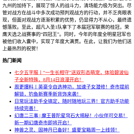
九州的加持下，展现了惊人的战斗力，清场能力极为突出。尽
管对战方在战斗中多次成功预判观战方的行动，并不乏亮眼表
现，但面对观战方逐渐积累的优势，仍显得力不从心，最终遗
憾落败。至此，超凡入圣1队拿下了本届冠军联赛的桂冠，荣
膺天选之战赛事的“四冠王”。同时，今年的年度全明星冠军也
被他们收入囊中，实现了年度大满贯。在此，让我们为他们送
上最热烈的祝贺！
热门新闻
七夕五字服丨“一生长相守”送双形态萌宠，体验碧波仙
子全新特殊，8月14日浪漫开启！
周更爆料丨英豪令自选神功，加速子女潜修！奇市提前
解锁，钓鱼新赛季新背饰来袭！
日常玩法助手全搞定，随时随地玩三界！官方助手功能
持续完善！
幻唐二三事 | 魔王普陀星穹石大揭秘！小伙伴可交易！
新一期幻唐奇市即将开启！
神兽之灵、固神丹已备好！盛夏宝箱周一上线领！