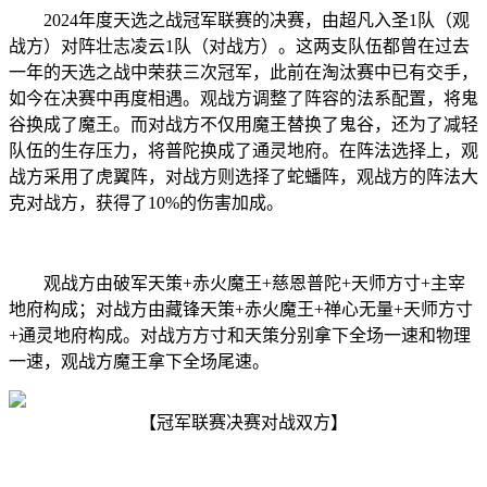
2024年度天选之战冠军联赛的决赛，由超凡入圣1队（观
战方）对阵壮志凌云1队（对战方）。这两支队伍都曾在过去
一年的天选之战中荣获三次冠军，此前在淘汰赛中已有交手，
如今在决赛中再度相遇。观战方调整了阵容的法系配置，将鬼
谷换成了魔王。而对战方不仅用魔王替换了鬼谷，还为了减轻
队伍的生存压力，将普陀换成了通灵地府。在阵法选择上，观
战方采用了虎翼阵，对战方则选择了蛇蟠阵，观战方的阵法大
克对战方，获得了10%的伤害加成。
观战方由破军天策+赤火魔王+慈恩普陀+天师方寸+主宰
地府构成；对战方由藏锋天策+赤火魔王+禅心无量+天师方寸
+通灵地府构成。对战方方寸和天策分别拿下全场一速和物理
一速，观战方魔王拿下全场尾速。
【冠军联赛决赛对战双方】