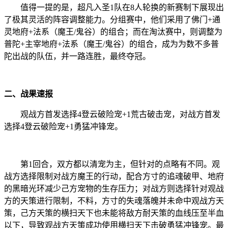
值得一提的是，超凡入圣1队在8人轮换的新赛制下展现出
了极其灵活的阵容调整能力。分组赛中，他们采用了佛门+通
灵地府+法系（魔王/鬼谷）的组合；而在淘汰赛中，则调整为
普陀+主宰地府+法系（魔王/鬼谷）的组合，成为为数不多普
陀出战的队伍，并一路连胜，最终夺冠。
二、战果速报
观战方首发选择4登云破险宠+1荒古破击宠，对战方首发
选择4登云破险宠+1勇猛冲锋宠。
第1回合，双方都以清宠为主，但针对的点略有不同。观
战方选择限制对战方魔王的行动，配合方寸的追魂破甲、地府
的黑暗光环减少己方宠物的生存压力；对战方则选择针对观战
方的天策进行限制，不料，方寸的失魂落魄并未命中观战方天
策，己方天策的横扫天下也未能将敌方耐天策的血线压至半血
以下，导致观战方天策成功使用横扫天下击破勇猛冲锋宠。最