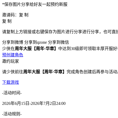
*保存图片分享给好友一起预约新服
邀请码：
复 制
复 制
请
复制
上方链接或
右键保存为图片
进行分享进行分享，也可直
分享到微博
分享到qzone
分享到微信
少侠在
周年大服【周年·华章】
中达到30级即可领取丰厚开服
预创建角色
邀约玩家
请少侠前往
周年大服【周年·华章】
完成角色创建后再参与活动
下载游戏
-活动时间-
2026年6月15日-2026年7月2日24:00
-活动规则-