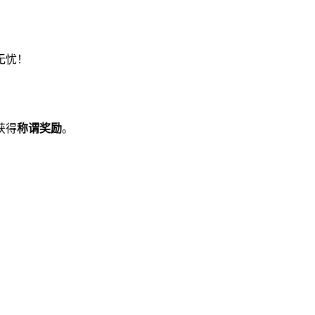
无忧！
获得
称谓奖励
。