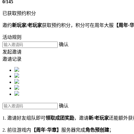
0
/145
已获取预约积分
邀约
新玩家/老玩家
获取预约积分，积分可在周年大服
【周年·
活动规则
确认
发起邀请
邀请记录
确认
1. 邀请好友组队即可
领取成团奖励
，邀请
新/老玩家
还能额外获
2. 前往游戏内
【周年·华章】
服务器完成
角色预创建
；