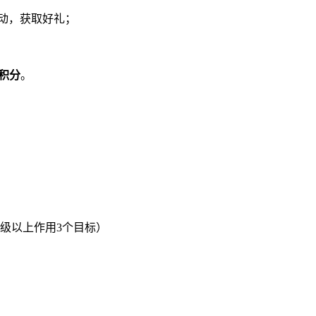
动，获取好礼；
约积分
。
0级以上作用3个目标）