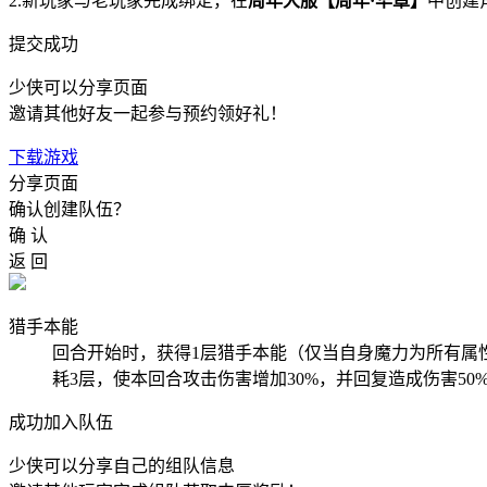
2.新玩家与老玩家完成绑定，在
周年大服【周年·华章】
中创建
提交成功
少侠可以分享页面
邀请其他好友一起参与预约领好礼！
下载游戏
分享页面
确认创建队伍？
确 认
返 回
猎手本能
回合开始时，获得1层猎手本能（仅当自身魔力为所有属
耗3层，使本回合攻击伤害增加30%，并回复造成伤害50
成功加入队伍
少侠可以分享自己的组队信息