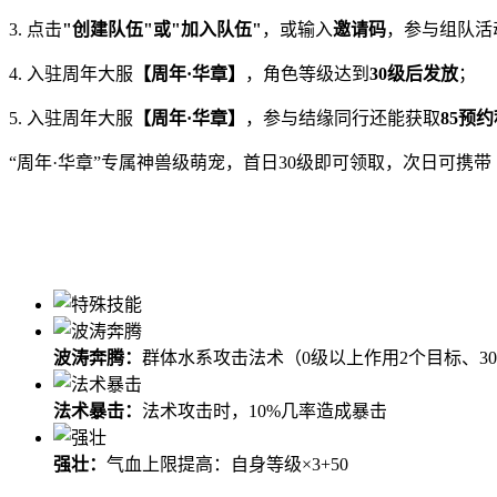
3. 点击
"创建队伍"或"加入队伍"
，或输入
邀请码
，参与组队活
4. 入驻周年大服
【周年·华章】
，角色等级达到
30级后发放
；
5. 入驻周年大服
【周年·华章】
，参与结缘同行还能获取
85预
“周年·华章”专属神兽级萌宠，首日30级即可领取，次日可携带
波涛奔腾：
群体水系攻击法术（0级以上作用2个目标、3
法术暴击：
法术攻击时，10%几率造成暴击
强壮：
气血上限提高：自身等级×3+50