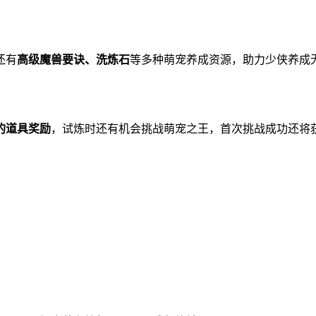
还有
高级魔兽要诀、洗炼石
等多种萌宠养成资源，助力少侠养成
的道具奖励
，试炼时还有机会挑战萌宠之王，首次挑战成功还将
。