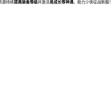
资源持续
提高装备等级
并激活
易成长等神通
，助力少侠征战新服