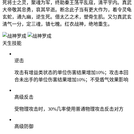
死将士之灵，聚魂为军，终助秦王荡平乱寇，清平宇内。真武
大帝敬其忠勇，哀其早逝。断念此子当有更大作为，着令灵龟
玄蛇，通九幽，逆生死。借太乙之术，塑骨生肌。又匀真武玄
清气一分，定三魂，镇七魄。红衣战神，绝地重生。
天生技能
逆击
攻击有增益类状态的单位伤害结果增加10%；攻击本回
合未出手的单位伤害结果增加10%；不受盾气效果影响
高级反击
受物理攻击时，30%几率使用普通物理攻击反击对方
高级防御