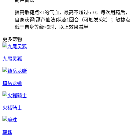
葫芦仙法
提高敏捷点×1的气血，最高不超过610；每次用药后，
自身获得[葫芦仙法]状态1回合（可触发5次）；敏捷点
低于自身等级×5时，以上效果减半
更多宠物
九尾灵狐
镇岳龙蜥
火猪骑士
璃珠