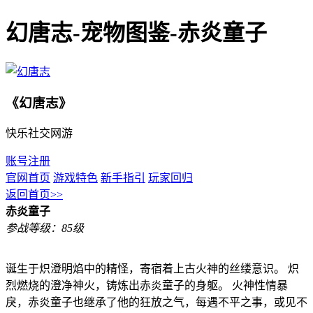
幻唐志-宠物图鉴-赤炎童子
《幻唐志》
快乐社交网游
账号注册
官网首页
游戏特色
新手指引
玩家回归
返回首页>>
赤炎童子
参战等级：85级
诞生于炽澄明焰中的精怪，寄宿着上古火神的丝缕意识。 炽
烈燃烧的澄净神火，铸炼出赤炎童子的身躯。 火神性情暴
戾，赤炎童子也继承了他的狂放之气，每遇不平之事，或见不