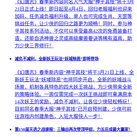
《幻唐志》春季新内容同名人气大服“神乎其技”将于3月
21日正式上线！即日起至4月4日，回归老服福利也迎来
加码，任务减负福利升级，单人也可完成生肖、天罡等
挑战任务，让少侠的回归之路更为顺畅！同时，参与神
乎其技系列活动，不仅可以享受最高42次的免费装备打
造，还能自选神兽之灵或高级魔兽要诀等稀有道具，助
力少侠三界修行！
减负不减利，全新妖王玩法“妖域除恶”即将登场
《幻唐志》春季新内容“神乎其技”将于3月21日上线，全
新妖王玩法“妖域除恶”也将同步开启，全新的妖域战斗
场景，机制各具特色的四大妖王挑战，为少侠带来全新
的策略体验。一周仅需完成一次妖王挑战即可拿满原本
14次妖王的奖励，减负不减利，让各位少侠轻松畅玩！
目前同名春季大服“神乎其技”已开启预创建，少侠可前
往游戏内创建角色，入驻大服快人一步！
第150届天选之战速报：三输出再次登顶甲组，力五庄成最大赢家！