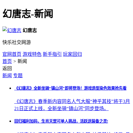
幻唐志-新闻
幻唐志
快乐社交网游
官网首页
游戏特色
新手指引
玩家回归
首页
>
新闻
返回
新闻
专题
《幻唐志》全新坐骑“镇山河”即将登场！游戏造型染色效果抢先看
《幻唐志》春季新内容同名人气大服“神乎其技”将于3月
21日正式上线，全新坐骑“镇山河”同步登场。
回归福利加码，生肖天罡可单人挑战，活跃送装备之灵!