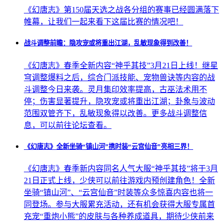
《幻唐志》第150届天选之战各分组的赛事已经圆满落下
帷幕，让我们一起来看下这届比赛的情况吧！
战斗调整前瞻：隐攻宠或将重出江湖，乱敏现象得到改善！
《幻唐志》春季全新内容“神乎其技”3月21日上线！继星
穹调整爆料之后，综合门派技能、宠物兽诀等内容的战
斗调整今日来袭。灵月集印效率提高，古巫法术用不
停；伤害显著提升，隐攻宠或将重出江湖；卦象与波动
范围双管齐下，乱敏现象得以改善。更多战斗调整信
息，可以前往论坛查看。
《幻唐志》全新坐骑“镇山河”携时装“云宫仙音”亮相三界！
《幻唐志》春季新内容同名人气大服“神乎其技”将于3月
21日正式上线，少侠可以前往游戏内预创建角色！全新
坐骑“镇山河”、“云宫仙音”时装等众多惊喜内容也将一
同登场。参与大服累充活动，还有机会获得大服专属首
充宠“重炮小熊”的皮肤与各种养成道具，期待少侠前来