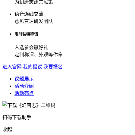
为幻唐志建言献策
语音连线交流
意见直达研发团队
限时独特称谓
入选参会赢好礼
定制称谓、外观等你拿
进入官网
我的提议
我要报名
议题展示
活动介绍
活动亮点
扫码下载助手
收起