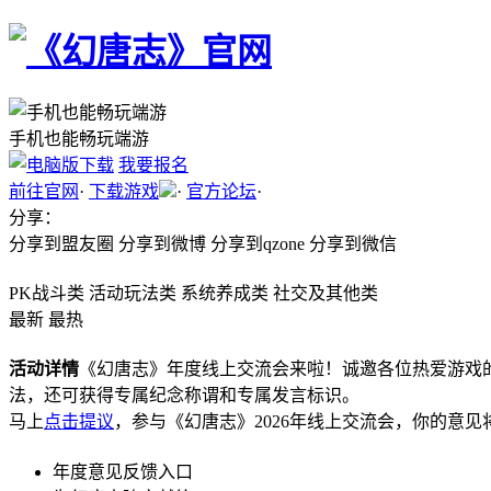
手机也能畅玩端游
我要报名
前往官网
·
下载游戏
·
官方论坛
·
分享：
分享到盟友圈
分享到微博
分享到qzone
分享到微信
PK战斗类
活动玩法类
系统养成类
社交及其他类
最新
最热
活动详情
《幻唐志》年度线上交流会来啦！诚邀各位热爱游戏
法，还可获得专属纪念称谓和专属发言标识。
马上
点击提议
，参与《幻唐志》2026年线上交流会，你的意
年度意见反馈入口